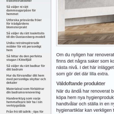
träkonstruktioner
Så väljer ni rätt
dammsugarpåse för
hemmet
Utforska prisvärda fröer
för trädgårdens
blomsterprakt
Så väljer du rätt toalettsits
till din Gustavsberg-modell
Unika retroinspirerade
möbler för ett personligt
hem
Om du nyligen har renoverat
Så hittar du den perfekta
stugan i Kittelfjäll
finns det några saker som ko
Så väljer du rätt badkar för
nästa nivå. I det här inlägge
ditt badrum
som gör det där lilla extra.
Hur du förvandlar ditt hem
med personliga skyltar och
Väldoftande produkter
dekaler
Materialval som förbättrar
När du ändå har renoverat b
din badrumsrenovering
köpa hem nya hygienprodukte
Handverktyg som varje
hemmafixare bör ha i sin
handtvålar och ställa in en 
verktygslåda
hygienartiklar kan verkligen
Från frö till tallrik - tips för