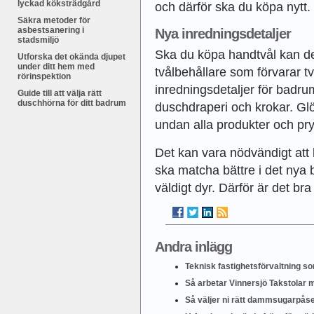
lyckad köksträdgård
och därför ska du köpa nytt.
Säkra metoder för
asbestsanering i
Nya inredningsdetaljer
stadsmiljö
Ska du köpa handtvål kan d
Utforska det okända djupet
under ditt hem med
tvålbehållare som förvarar t
rörinspektion
inredningsdetaljer för bad
Guide till att välja rätt
duschhörna för ditt badrum
duschdraperi och krokar. Glö
undan alla produkter och pry
Det kan vara nödvändigt att 
ska matcha bättre i det nya
väldigt dyr. Därför är det bra
Andra inlägg
Teknisk fastighetsförvaltning so
Så arbetar Vinnersjö Takstolar m
Så väljer ni rätt dammsugarpås