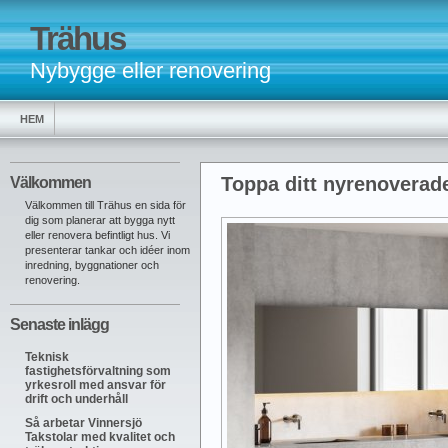
Trähus
Nybygge eller renovering
HEM
Toppa ditt nyrenovera
Välkommen
Välkommen till Trähus en sida för
dig som planerar att bygga nytt
eller renovera befintligt hus. Vi
presenterar tankar och idéer inom
inredning, byggnationer och
renovering.
Senaste inlägg
Teknisk
fastighetsförvaltning som
yrkesroll med ansvar för
drift och underhåll
Så arbetar Vinnersjö
Takstolar med kvalitet och