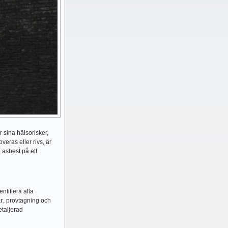
 sina hälsorisker,
veras eller rivs, är
a asbest på ett
ntifiera alla
ar
, provtagning och
etaljerad