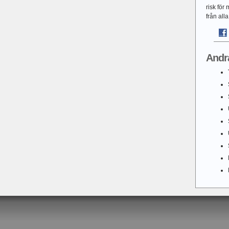
risk fö
från all
Andr