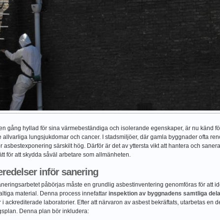
en gång hyllad för sina värmebeständiga och isolerande egenskaper, är nu känd för
e allvarliga lungsjukdomar och cancer. I stadsmiljöer, där gamla byggnader ofta reno
ör asbestexponering särskilt hög. Därför är det av yttersta vikt att hantera och saner
ätt för att skydda såväl arbetare som allmänheten.
redelser inför sanering
neringsarbetet påbörjas måste en grundlig asbestinventering genomföras för att ide
ltiga material. Denna process innefattar
inspektion av byggnadens samtliga del
 i ackrediterade laboratorier. Efter att närvaron av asbest bekräftats, utarbetas en d
gsplan. Denna plan bör inkludera: