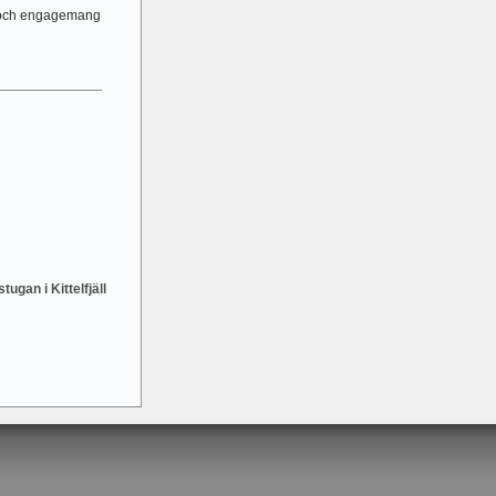
g och engagemang
tugan i Kittelfjäll