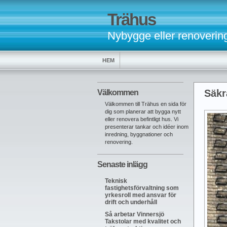
Trähus
Nybygge eller renoverin
HEM
Säkr
Välkommen
Välkommen till Trähus en sida för
dig som planerar att bygga nytt
eller renovera befintligt hus. Vi
presenterar tankar och idéer inom
inredning, byggnationer och
renovering.
Senaste inlägg
Teknisk
fastighetsförvaltning som
yrkesroll med ansvar för
drift och underhåll
Så arbetar Vinnersjö
Takstolar med kvalitet och