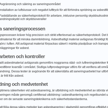
Avgränsning och säkring av saneringsområdet
Installation av luftslussar och negativt lufttryck för att förhindra spridning av asbestfi
Fastställande av säkerhetsprotokoll för arbetare, inklusive personlig skyddsutrustn
andningsskydd och skyddsoveraller
va saneringsprocessen
sprocessen kräver hög precision och strikt efterlevnad av säkerhetsprotokoll. Det 
tmaterial för att minska dammbildning. Asbesthaltigt material avlägsnas försiktigt för
rigörs i luften. Allt avlägsnat material förpackas säkert i märkta plastpåsar och transp
nläggningar för asbest.
arbeten och kontroller
t allt asbestmaterial avlägsnats genomförs noggranna städ- och luftreningstekniker för
estfibrer kvarstår i området. Slutliga luftprovtagningar utförs för att verifiera att områ
ndning. Dessa tester är avgörande för att säkerställa att saneringsarbetet har utfört
r fritt från asbest.
ldning och medvetenhet
optimera säkerheten vid asbestsanering, är utbildning och medvetenhet av största v
neringen måste genomgå certifierad utbildning i asbesthantering och regelbundet 
er om de senaste saneringsteknikerna och säkerhetsstandarderna.
t följa dessa säkra metoder kan asbestsanering i stadsmiljö genomföras effektivt