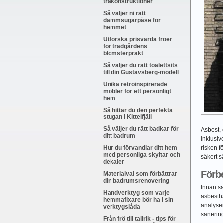
träkonstruktioner
Så väljer ni rätt
dammsugarpåse för
hemmet
Utforska prisvärda fröer
för trädgårdens
blomsterprakt
Så väljer du rätt toalettsits
till din Gustavsberg-modell
Unika retroinspirerade
möbler för ett personligt
hem
Så hittar du den perfekta
stugan i Kittelfjäll
Så väljer du rätt badkar för
Asbest, 
ditt badrum
inklusiv
Hur du förvandlar ditt hem
risken f
med personliga skyltar och
säkert s
dekaler
Förbe
Materialval som förbättrar
din badrumsrenovering
Innan sa
Handverktyg som varje
asbestha
hemmafixare bör ha i sin
analyser
verktygslåda
sanerin
Från frö till tallrik - tips för