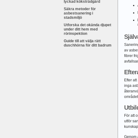
lyckad köksträdgård
Säkra metoder för
asbestsanering i
stadsmiljö
Utforska det okända djupet
under ditt hem med
rörinspektion
Själ
Guide till att välja rätt
Sanering
duschhörna för ditt badrum
av asbes
fibrer f
avfallsa
Efter
Efter at
inga asb
återanvä
området ä
Utbi
För att 
utför sa
kunskap
Genom at