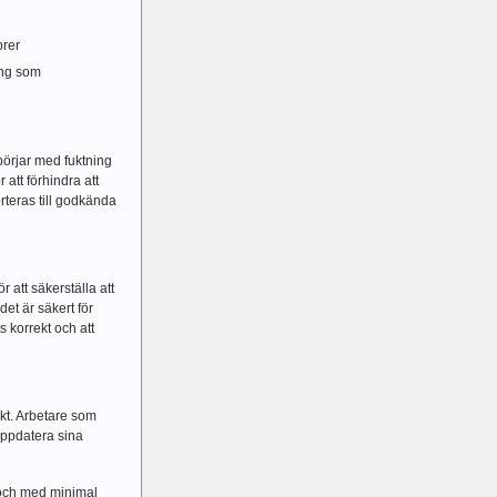
brer
ing som
börjar med fuktning
 att förhindra att
orteras till godkända
 att säkerställa att
det är säkert för
s korrekt och att
ikt. Arbetare som
uppdatera sina
 och med minimal