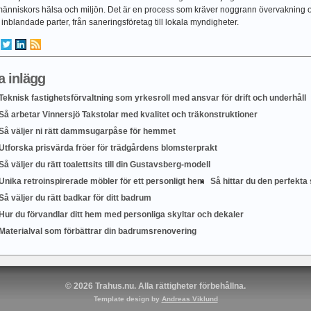
r människors hälsa och miljön. Det är en process som kräver noggrann övervaknin
a inblandade parter, från saneringsföretag till lokala myndigheter.
a inlägg
Teknisk fastighetsförvaltning som yrkesroll med ansvar för drift och underhåll
Så arbetar Vinnersjö Takstolar med kvalitet och träkonstruktioner
Så väljer ni rätt dammsugarpåse för hemmet
Utforska prisvärda fröer för trädgårdens blomsterprakt
Så väljer du rätt toalettsits till din Gustavsberg-modell
Unika retroinspirerade möbler för ett personligt hem
Så hittar du den perfekta s
Så väljer du rätt badkar för ditt badrum
Hur du förvandlar ditt hem med personliga skyltar och dekaler
Materialval som förbättrar din badrumsrenovering
© 2026 Trahus.nu. Alla rättigheter förbehållna.
Template design by
Andreas Viklund