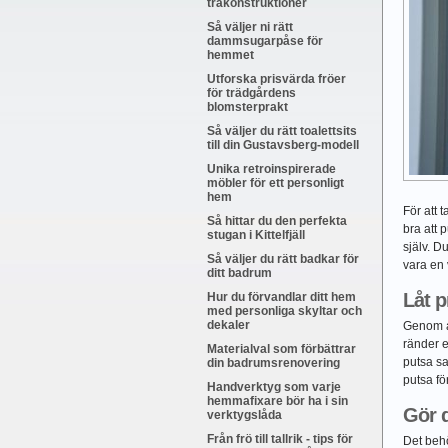
träkonstruktioner
Så väljer ni rätt
dammsugarpåse för
hemmet
Utforska prisvärda fröer
för trädgårdens
blomsterprakt
Så väljer du rätt toalettsits
till din Gustavsberg-modell
Unika retroinspirerade
möbler för ett personligt
hem
För att 
Så hittar du den perfekta
bra att 
stugan i Kittelfjäll
själv. D
Så väljer du rätt badkar för
vara en v
ditt badrum
Låt p
Hur du förvandlar ditt hem
med personliga skyltar och
dekaler
Genom at
ränder e
Materialval som förbättrar
putsa sa
din badrumsrenovering
putsa fö
Handverktyg som varje
hemmafixare bör ha i sin
Gör d
verktygslåda
Från frö till tallrik - tips för
Det behö