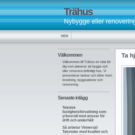
Trähus
Nybygge eller renoverin
HEM
Ta h
Välkommen
Välkommen till Trähus en sida för
dig som planerar att bygga nytt
eller renovera befintligt hus. Vi
presenterar tankar och idéer inom
inredning, byggnationer och
renovering.
Senaste inlägg
Teknisk
fastighetsförvaltning som
yrkesroll med ansvar för
drift och underhåll
Så arbetar Vinnersjö
Takstolar med kvalitet och