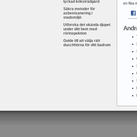
lyckad köksträdgård
en fika 
Säkra metoder för
asbestsanering i
stadsmiljö
Utforska det okända djupet
Andr
under ditt hem med
rörinspektion
Guide till att välja rätt
duschhörna för ditt badrum