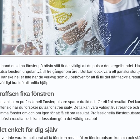
ta hand om dina fönster på bästa sätt är det viktigt att du putsar dem regelbundet. Har
putsa fönstren ungefär två till tre gånger om året. Det kan dock vara ett ganska stort j
u kanske heller inte har de verktyg som du behöver för att få till det där fläckfria resu
äldigt bra idé att anlita hjälp.
roffsen fixa fönstren
t anlita en professionell fönsterputsare sparar du tid och får ett fint resultat. Det ka
fter sig när du försöker putsa fönstren själv. Detta kan vara väldigt frustrerande o
mma fönster om och om igen för att få ett bra resultat. Professionella fönsterputsar
r bästa resultat, och kan dessutom göra det väldigt snabbt.
et enkelt för dig själv
ver inte vara komplicerat att få fönstren rena. Låt en fönsterputsare komma och skö