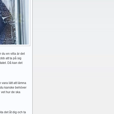
 du en villa är det
obb att ta på sig
ltatet. Då kan det
n vara lätt att lämna
ch du kanske behöver
e vet hur de ska
ta det åt dig och ta