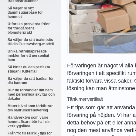
träkonstruktioner
Så väljer ni rätt
dammsugarpåse för
hemmet
Utforska prisvärda fröer
för trädgårdens
blomsterprakt
Så väljer du rätt toalettsits
till din Gustavsberg-modell
Unika retroinspirerade
möbler för ett personligt
hem
Förvaringen är något vi all
Så hittar du den perfekta
stugan i Kittelfjäll
förvaringen i ett specifikt rum
Så väljer du rätt badkar för
faktiskt förvara vissa saker.
ditt badrum
lösning kan man åtminstone h
Hur du förvandlar ditt hem
med personliga skyltar och
Tänk mer vertikalt
dekaler
Materialval som förbättrar
Ett tips som går att använda 
din badrumsrenovering
förvaring på höjden. Vi har a
Handverktyg som varje
detta behov på ett eller annat
hemmafixare bör ha i sin
verktygslåda
nog den mest använda vertik
Från frö till tallrik - tips för