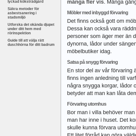
många fler vis
. Många gånge
lyckad köksträdgård
Säkra metoder för
Möbler med inbyggd förvaring
asbestsanering i
stadsmiljö
Det finns också gott om mö
Utforska det okända djupet
Dessa kan också vara räddni
under ditt hem med
rörinspektion
personer som äger mer än d
Guide till att välja rätt
dynorna, lådor under sängen 
duschhörna för ditt badrum
möbelbutiker idag.
Satsa på snygg förvaring
En stor del av vår förvaring
finns ingen anledning till va
några snygga korgar, lådor o
betyder att man kan låta de
Förvaring utomhus
Bor man i villa behöver man 
man har inne i huset. Det k
skulle kunna förvara utomhus
Ett litet förråd kan göra väl