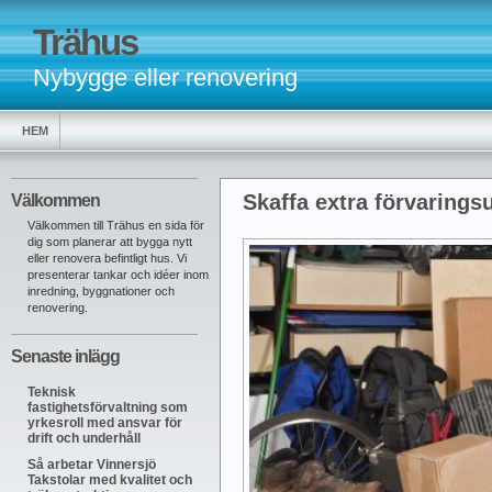
Trähus
Nybygge eller renovering
HEM
Skaffa extra förvaring
Välkommen
Välkommen till Trähus en sida för
dig som planerar att bygga nytt
eller renovera befintligt hus. Vi
presenterar tankar och idéer inom
inredning, byggnationer och
renovering.
Senaste inlägg
Teknisk
fastighetsförvaltning som
yrkesroll med ansvar för
drift och underhåll
Så arbetar Vinnersjö
Takstolar med kvalitet och